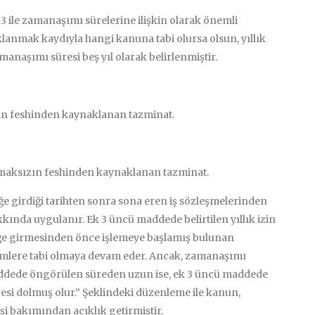
le zamanaşımı sürelerine ilişkin olarak önemli
lanmak kaydıyla hangi kanuna tabi olursa olsun, yıllık
amanaşımı süresi beş yıl olarak belirlenmiştir.
zın feshinden kaynaklanan tazminat.
ulmaksızın feshinden kaynaklanan tazminat.
 girdiği tarihten sonra sona eren iş sözleşmelerinden
kkında uygulanır. Ek 3 üncü maddede belirtilen yıllık izin
üğe girmesinden önce işlemeye başlamış bulunan
ümlere tabi olmaya devam eder. Ancak, zamanaşımı
ddede öngörülen süreden uzun ise, ek 3 üncü maddede
i dolmuş olur.” Şeklindeki düzenleme ile kanun,
işi bakımından açıklık getirmiştir.