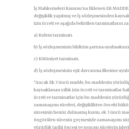
İş Mahkemeleri Kanunu’na Eklenen EK MADDE 3 i
değişiklik yapılmış ve İş sözleşmesinden kaynak
izin ücreti ve aşağıda belirtilen tazminatların z
a) Kıdem tazminatı.
b) İş sözleşmesinin bildirim şartına uyulmaksı
c) Kötüniyet tazminatı.
d) İş sözleşmesinin eşit davranma ilkesine uy
“Ancak Ek 3 üncü madde, bu maddenin yürürlüğe
kaynaklanan yıllık izin ücreti ve tazminatlar ha
ücreti ve tazminatlar için bu maddenin yürürl
zamanaşımı süreleri, değişiklikten önceki hük
süresinin henüz dolmamış kısmı, ek 3 üncü ma
öngörülen sürenin geçmesiyle zamanaşımı süres
yürürlük tarihi öncesi ve sonrası sürelerin işley