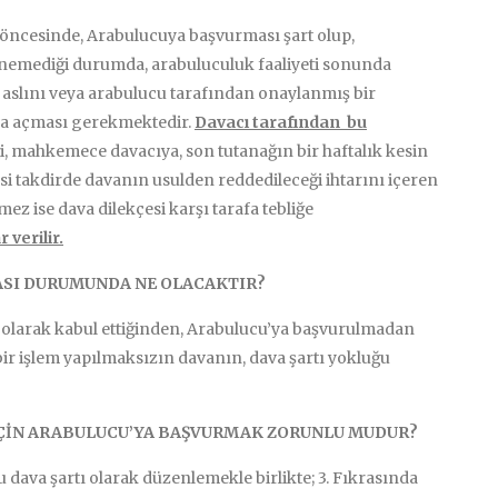
öncesinde, Arabulucuya başvurması şart olup,
enemediği durumda, arabuluculuk faaliyeti sonunda
 aslını veya arabulucu tarafından onaylanmış bir
ava açması gerekmektedir.
Davacı tarafından bu
, mahkemece davacıya, son tutanağın bir haftalık kesin
i takdirde davanın usulden reddedileceği ihtarını içeren
mez ise dava dilekçesi karşı tarafa tebliğe
verilir.
SI DURUMUNDA NE OLACAKTIR?
 olarak kabul ettiğinden, Arabulucu’ya başvurulmadan
bir işlem yapılmaksızın davanın, dava şartı yokluğu
İÇİN ARABULUCU’YA BAŞVURMAK ZORUNLU MUDUR?
 dava şartı olarak düzenlemekle birlikte; 3. Fıkrasında