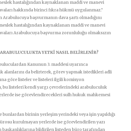
a meslek hastalığından kaynaklanan maddi ve manevi
cu davaları hakkında birinci fıkra hükmü uygulanmaz.”
an Arabulucuya başvurmanın dava şartı olmadığını
a meslek hastalığından kaynaklanan maddi ve manevi
ücu davaları Arabulucuya başvurma zorunluluğu olmaksızın
ARABULUCULUKTA YETKİ NASIL BELİRLENİR?
arabuluculardan Kanunun 3. maddesi uyarınca
 alanlarını da belirterek, görev yapmak istedikleri adli
 göre listeler ve listeleri ilgili komisyon
, bu listeleri kendi yargı çevrelerindeki arabuluculuk
erlerde ise görevlendirecekleri sulh hukuk mahkemesi
se bunlardan birinin yerleşim yerindeki veya işin yapıldığı
ürosu kurulmayan yerlerde ise görevlendirilen yazı
 başkanlıklarına bildirilen listeden büro tarafından