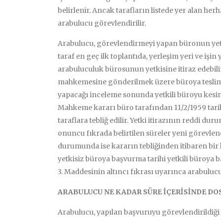
belirlenir. Ancak tarafların listede yer alan he
arabulucu görevlendirilir.
Arabulucu, görevlendirmeyi yapan büronun yetki
taraf en geç ilk toplantıda, yerleşim yeri ve işin
arabuluculuk bürosunun yetkisine itiraz edebili
mahkemesine gönderilmek üzere büroya teslim
yapacağı inceleme sonunda yetkili büroyu kesin
Mahkeme kararı büro tarafından 11/2/1959 tarih
taraflara tebliğ edilir. Yetki itirazının reddi 
onuncu fıkrada belirtilen süreler yeni görevlend
durumunda ise kararın tebliğinden itibaren bir h
yetkisiz büroya başvurma tarihi yetkili büroya b
3. Maddesinin altıncı fıkrası uyarınca arabulucu
ARABULUCU NE KADAR SÜRE İÇERİSİNDE DO
Arabulucu, yapılan başvuruyu görevlendirildiği t