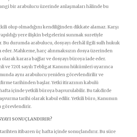
rhangi bir arabulucu üzerinde anlaşmaları hâlinde bu
li olup olmadığını kendiliğinden dikkate alamaz. Karşı
 yapıldığı yere ilişkin belgelerini sunmak suretiyle
r. Bu durumda arabulucu, dosyayı derhâl ilgili sulh hukuk
 eder. Mahkeme, harç alınmaksızın dosya üzerinden
 olarak karara bağlar ve dosyayı büroya iade eder.
li ve 7201 sayılı Tebligat Kanunu hükümleri uyarınca
durumunda aynı arabulucu yeniden görevlendirilir ve
irme tarihinden başlar. Yetki itirazının kabulü
afta içinde yetkili büroya başvurulabilir. Bu takdirde
aşvurma tarihi olarak kabul edilir. Yetkili büro, Kanunun
 görevlendirir.
SYAYI SONUÇLANDIRIR?
arihten itibaren üç hafta içinde sonuçlandırır. Bu süre