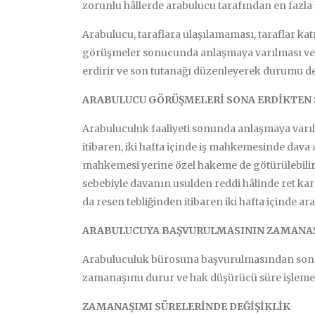
zorunlu hâllerde arabulucu tarafından en fazla bi
Arabulucu, taraflara ulaşılamaması, taraflar k
görüşmeler sonucunda anlaşmaya varılması veya
erdirir ve son tutanağı düzenleyerek durumu de
ARABULUCU GÖRÜŞMELERİ SONA ERDİKTEN 
Arabuluculuk faaliyeti sonunda anlaşmaya varı
itibaren, iki hafta içinde iş mahkemesinde dava a
mahkemesi yerine özel hakeme de götürülebili
sebebiyle davanın usulden reddi hâlinde ret karar
da resen tebliğinden itibaren iki hafta içinde ar
ARABULUCUYA BAŞVURULMASININ ZAMANAŞ
Arabuluculuk bürosuna başvurulmasından son t
zamanaşımı durur ve hak düşürücü süre işleme
ZAMANAŞIMI SÜRELERİNDE DEĞİŞİKLİK