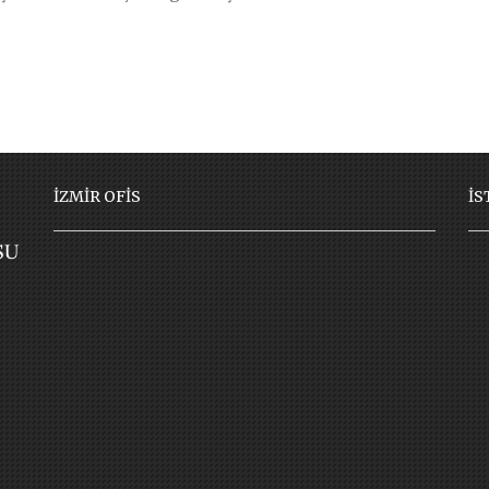
İZMİR OFİS
İS