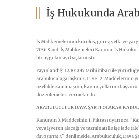
İş Hukukunda Ara
İş Mahkemelerinin kuruluş, görev, yetki ve ya
7036 Sayılı İş Mahkemeleri Kanunu, İş Hukuku
bir uygulamayı başlatmıştır.
Yayınlandığı 12.10.2017 tarihi itibari ile yürürlü
arabuluculuğa ilişkin 3, 11 ve 12. Maddelerinin y
özellikle zamanaşımı, kanun yollarına başvuru 
düzenlemeler içermektedir.
ARABULUCULUK DAVA ŞARTI OLARAK KABUL 
Kanunun 3. Maddesinin 1. Fıkrası uyarınca:
“
Kan
veya işveren alacağı ve tazminatı ile işe iade tal
dava şartıdır.”
denilmekle, Arabuluculuk, Dava Şa