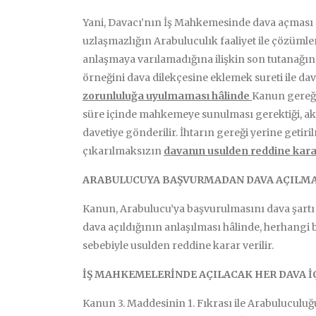
Yani, Davacı’nın İş Mahkemesinde dava açması 
uzlaşmazlığın Arabuluculık faaliyet ile çözüml
anlaşmaya varılamadığına ilişkin son tutanağın
örneğini dava dilekçesine eklemek sureti ile d
zorunluluğa uyulmaması hâlinde
Kanun gereği
süre içinde mahkemeye sunulması gerektiği, aks
davetiye gönderilir. İhtarın gereği yerine getiril
çıkarılmaksızın
davanın usulden reddine karar 
ARABULUCUYA BAŞVURMADAN DAVA AÇILMA
Kanun, Arabulucu’ya başvurulmasını dava şartı
dava açıldığının anlaşılması hâlinde, herhangi 
sebebiyle usulden reddine karar verilir.
İŞ MAHKEMELERİNDE AÇILACAK HER DAVA 
Kanun 3. Maddesinin 1. Fıkrası ile Arabuluculuğu