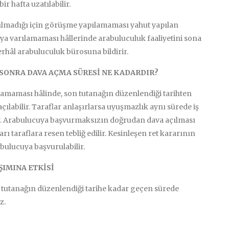
r hafta uzatılabilir.
atılmadığı için görüşme yapılamaması yahut yapılan
 varılamaması hâllerinde arabuluculuk faaliyetini sona
rhâl arabuluculuk bürosuna bildirir.
SONRA DAVA AÇMA SÜRESİ NE KADARDIR?
lamaması hâlinde, son tutanağın düzenlendiği tarihten
çılabilir. Taraflar anlaşırlarsa uyuşmazlık aynı sürede iş
r. Arabulucuya başvurmaksızın doğrudan dava açılması
ı taraflara resen tebliğ edilir. Kesinleşen ret kararının
abulucuya başvurulabilir.
IMINA ETKİSİ
utanağın düzenlendiği tarihe kadar geçen sürede
z.