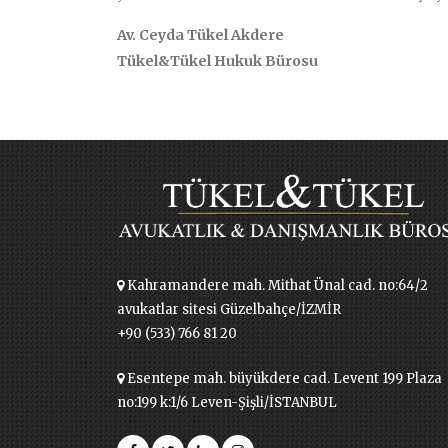
Av. Ceyda Tükel Akdere
Tükel&Tükel Hukuk Bürosu
Kahramandere mah. Mithat Ünal cad. no:64/2
avukatlar sitesi Güzelbahçe/İZMİR
+90 (533) 766 81 20
Esentepe mah. büyükdere cad. Levent 199 Plaza
no:199 k:1/6 Leven-Şişli/İSTANBUL