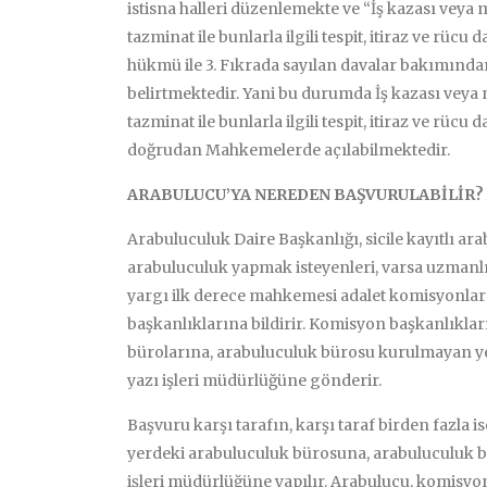
istisna halleri düzenlemekte ve “İş kazası vey
tazminat ile bunlarla ilgili tespit, itiraz ve rü
hükmü ile 3. Fıkrada sayılan davalar bakımınd
belirtmektedir. Yani bu durumda İş kazası vey
tazminat ile bunlarla ilgili tespit, itiraz ve r
doğrudan Mahkemelerde açılabilmektedir.
ARABULUCU’YA NEREDEN BAŞVURULABİLİR? 
Arabuluculuk Daire Başkanlığı, sicile kayıtlı 
arabuluculuk yapmak isteyenleri, varsa uzmanlık
yargı ilk derece mahkemesi adalet komisyonlarına
başkanlıklarına bildirir. Komisyon başkanlıkları
bürolarına, arabuluculuk bürosu kurulmayan y
yazı işleri müdürlüğüne gönderir.
Başvuru karşı tarafın, karşı taraf birden fazla i
yerdeki arabuluculuk bürosuna, arabuluculuk b
işleri müdürlüğüne yapılır. Arabulucu, komisyon