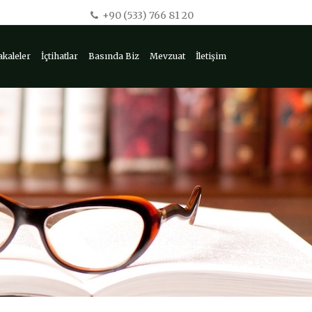
+90 (533) 766 81 20
kaleler
İçtihatlar
Basında Biz
Mevzuat
İletişim